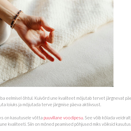
uba eelmisel õhtul. Kuivõrd une kvaliteet mõjutab tervet järgnevat pä
uuta loiuks ja mõjutada terve järgmise päeva aktiivsust.
eks on kasutusele võtta
puuvillane voodipesu
. See võib kõlada veidralt
 une kvaliteeti. Siin on mõned peamised põhjused miks võiksid kasutu