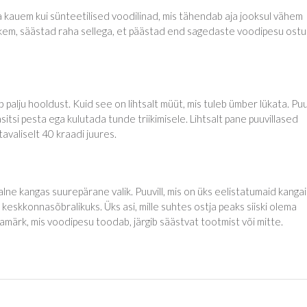
 kauem kui sünteetilised voodilinad, mis tähendab aja jooksul vähem
hkem, säästad raha sellega, et päästad end sagedaste voodipesu ost
palju hooldust. Kuid see on lihtsalt müüt, mis tuleb ümber lükata. Puu
sitsi pesta ega kulutada tunde triikimisele. Lihtsalt pane puuvillased
avaliselt 40 kraadi juures.
ne kangas suurepärane valik. Puuvill, mis on üks eelistatumaid kangai
eskkonnasõbralikuks. Üks asi, mille suhtes ostja peaks siiski olema
bamärk, mis voodipesu toodab, järgib säästvat tootmist või mitte.