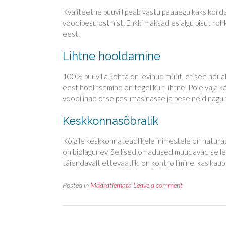
Kvaliteetne puuvill peab vastu peaaegu kaks korda
voodipesu ostmist. Ehkki maksad esialgu pisut ro
eest.
Lihtne hooldamine
100% puuvilla kohta on levinud müüt, et see nõuab 
eest hoolitsemine on tegelikult lihtne. Pole vaja kä
voodilinad otse pesumasinasse ja pese neid nagu t
Keskkonnasõbralik
Kõigile keskkonnateadlikele inimestele on naturaal
on biolagunev. Sellised omadused muudavad selle k
täiendavalt ettevaatlik, on kontrollimine, kas kau
Posted in
Määratlemata
Leave a comment