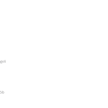
geli
õib