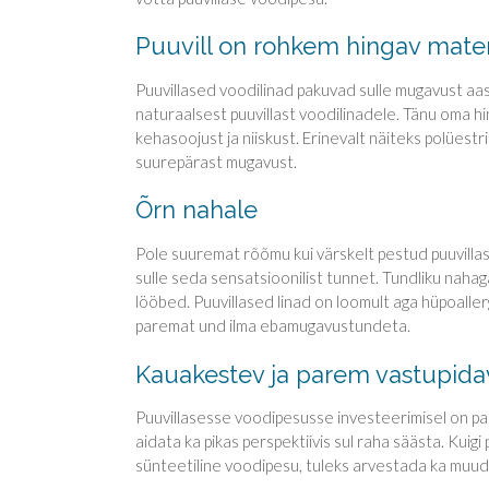
Puuvill on rohkem hingav mater
Puuvillased voodilinad pakuvad sulle mugavust aast
naturaalsest puuvillast voodilinadele. Tänu oma hi
kehasoojust ja niiskust. Erinevalt näiteks polüestr
suurepärast mugavust.
Õrn nahale
Pole suuremat rõõmu kui värskelt pestud puuvillas
sulle seda sensatsioonilist tunnet. Tundliku nahag
lööbed. Puuvillased linad on loomult aga hüpoaller
paremat und ilma ebamugavustundeta.
Kauakestev ja parem vastupida
Puuvillasesse voodipesusse investeerimisel on palju
aidata ka pikas perspektiivis sul raha säästa. Kuig
sünteetiline voodipesu, tuleks arvestada ka muud