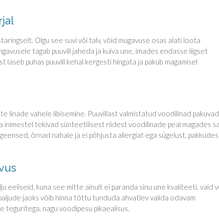
jal
aringselt. Olgu see suvi või talv, võid mugavuse osas alati loota
ngavusele tagab puuvill jaheda ja kuiva une, imades endasse liigset
ist laseb puhas puuvill kehal kergesti hingata ja pakub magamisel
te linade vahele libisemine. Puuvillast valmistatud voodilinad pakuvad
a inimestel tekivad sünteetilisest riidest voodilinade peal magades sa
geensed, õrnad nahale ja ei põhjusta allergiat ega sügelust, pakkudes
vus
 eeliseid, kuna see mitte ainult ei paranda sinu une kvaliteeti, vaid v
i paljude jaoks võib hinna tõttu tunduda ahvatlev valida odavam
e teguritega, nagu voodipesu pikaealisus.