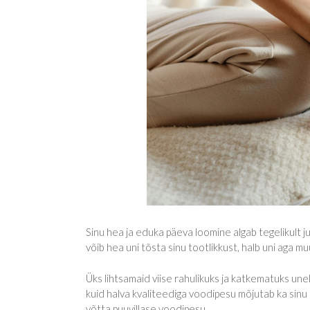
Sinu hea ja eduka päeva loomine algab tegelikult j
võib hea uni tõsta sinu tootlikkust, halb uni aga m
Üks lihtsamaid viise rahulikuks ja katkematuks un
kuid halva kvaliteediga voodipesu mõjutab ka sinu
võtta puuvillase voodipesu.