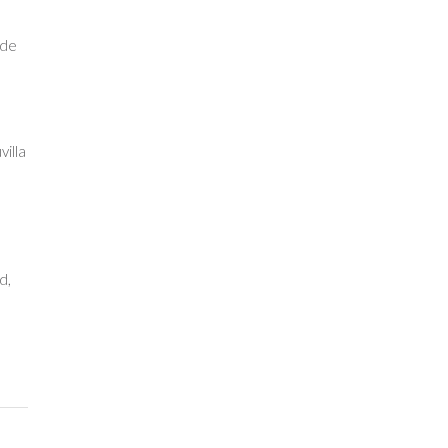
ude
villa
d,