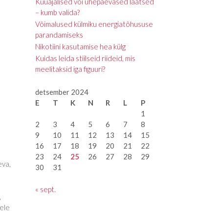
Kuuajalised või ühepäevased läätsed
– kumb valida?
Võimalused külmiku energiatõhususe
parandamiseks
Nikotiini kasutamise hea külg
Kuidas leida stiilseid riideid, mis
meelitaksid iga figuuri?
detsember 2024
E
T
K
N
R
L
P
1
2
3
4
5
6
7
8
9
10
11
12
13
14
15
16
17
18
19
20
21
22
23
24
25
26
27
28
29
eva,
30
31
« sept.
,
sele