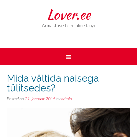
Lover.ee
Armastuse teemaline blogi
Mida vältida naisega
tülitsedes?
Posted on
21. jaanuar 2015
by
admin