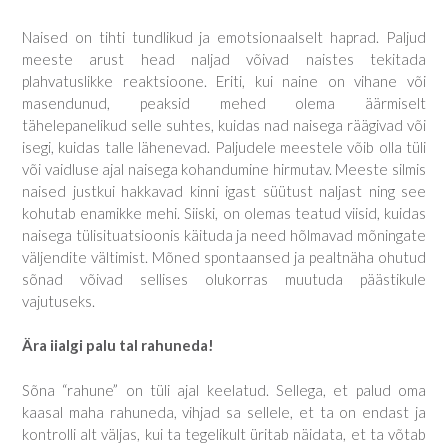
Naised on tihti tundlikud ja emotsionaalselt haprad. Paljud
meeste arust head naljad võivad naistes tekitada
plahvatuslikke reaktsioone. Eriti, kui naine on vihane või
masendunud, peaksid mehed olema äärmiselt
tähelepanelikud selle suhtes, kuidas nad naisega räägivad või
isegi, kuidas talle lähenevad. Paljudele meestele võib olla tüli
või vaidluse ajal naisega kohandumine hirmutav. Meeste silmis
naised justkui hakkavad kinni igast süütust naljast ning see
kohutab enamikke mehi. Siiski, on olemas teatud viisid, kuidas
naisega tülisituatsioonis käituda ja need hõlmavad mõningate
väljendite vältimist. Mõned spontaansed ja pealtnäha ohutud
sõnad võivad sellises olukorras muutuda päästikule
vajutuseks.
Ära iialgi palu tal rahuneda!
Sõna “rahune” on tüli ajal keelatud. Sellega, et palud oma
kaasal maha rahuneda, vihjad sa sellele, et ta on endast ja
kontrolli alt väljas, kui ta tegelikult üritab näidata, et ta võtab