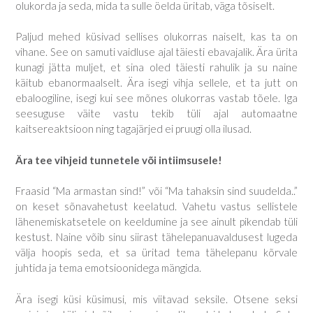
olukorda ja seda, mida ta sulle öelda üritab, väga tõsiselt.
Paljud mehed küsivad sellises olukorras naiselt, kas ta on
vihane. See on samuti vaidluse ajal täiesti ebavajalik. Ära ürita
kunagi jätta muljet, et sina oled täiesti rahulik ja su naine
käitub ebanormaalselt. Ära isegi vihja sellele, et ta jutt on
ebaloogiline, isegi kui see mõnes olukorras vastab tõele. Iga
seesuguse väite vastu tekib tüli ajal automaatne
kaitsereaktsioon ning tagajärjed ei pruugi olla ilusad.
Ära tee vihjeid tunnetele või intiimsusele!
Fraasid “Ma armastan sind!” või “Ma tahaksin sind suudelda..”
on keset sõnavahetust keelatud. Vahetu vastus sellistele
lähenemiskatsetele on keeldumine ja see ainult pikendab tüli
kestust. Naine võib sinu siirast tähelepanuavaldusest lugeda
välja hoopis seda, et sa üritad tema tähelepanu kõrvale
juhtida ja tema emotsioonidega mängida.
Ära isegi küsi küsimusi, mis viitavad seksile. Otsene seksi