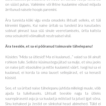
on süüst puhas. Vaikimine või lihtne kuulamine võivad mõjuda
ärritunud naisele hoopis paremini.
Ära tunnista kõiki vigu enda omadeks lihtsalt selleks, et tüli
kiiremini lõppeks. Kui naine üritab su tundeid ära kasutades
sobivat pinnast luua süü sinule veeretamiseks, ürita kaitsta
oma seisukohti võimalikult neutraalsel viisil.
Ära teeskle, et sa ei pööranud toimuvale tähelepanu!
Küsides “Mida sa ütlesid? Ma ei kuulanud…” valad sa õli ainult
rohkem tulle. Selliste küsimustega jätad sa mulje, et sinu jaoks
on naise jutt ebaoluline ja mitte kuulamist väärt. Isegi kui sa ei
kuulanud, ei korda ta oma lauset sellepärast, et sa kenasti
küsisid.
See, et sa üritad naise tähelepanu juhtida millelegi muule, võib
ajada ta tulivihaseks. Lihtsalt teeskle nagu ta ütleks
suurepäraseid asju ja sa kuulad ja mõistad ta jutust igat sõna.
Sinu kehakeel ja žestid on siinkohal head abimehed. Tülid ei