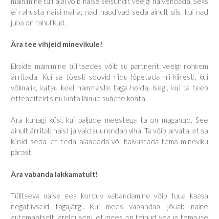
mainimine tüli ajal võib naise seisundit veelgi halvendada. Seks
ei rahusta naisi maha; nad naudivad seda ainult siis, kui nad
juba on rahulikud.
Ära tee vihjeid minevikule!
Ekside mainimine tülitsedes võib su partnerit veelgi rohkem
ärritada. Kui sa tõesti soovid riidu lõpetada nii kiiresti, kui
võimalik, katsu keel hammaste taga hoida, isegi, kui ta teeb
etteheiteid sinu luhta läinud suhete kohta.
Ära kunagi küsi, kui paljude meestega ta on maganud. See
ainult ärritab naist ja vaid suurendab viha. Ta võib arvata, et sa
küsid seda, et teda alandada või halvustada tema mineviku
pärast.
Ära vabanda lakkamatult!
Tülitseva naise ees korduv vabandamine võib tuua kaasa
negatiivseid tagajärgi. Kui mees vabandab, jõuab naine
automaatselt järelduseni, et mees on teinud vea ja tema ise