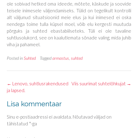
ole sobivad hetked oma ideede, mõtete, käskude ja soovide
teisele inimesele väljendamiseks. Tülid on tegelikult kontrolli
alt väljunud situatsioonid meie elus ja kui inimesed ei oska
nendega toime tulla küpsel moel, võib elu kergesti muutuda
põrguks ja suhted ebastabiilseteks. Tüli ei ole tavaline
suhtlusolukord, see on kaalutlemata sõnade valing, mida juhib
viha ja pahameel.
Posted in
Suhted
Tagged
armastus
,
suhted
Post
←
Lenovo, suhtlusrakendused
Viis suurimat suhtelõhkujat
→
ja lapsed.
navigation
Lisa kommentaar
Sinu e-postiaadressi ei avaldata.
Nõutavad väljad on
tähistatud
*
-ga