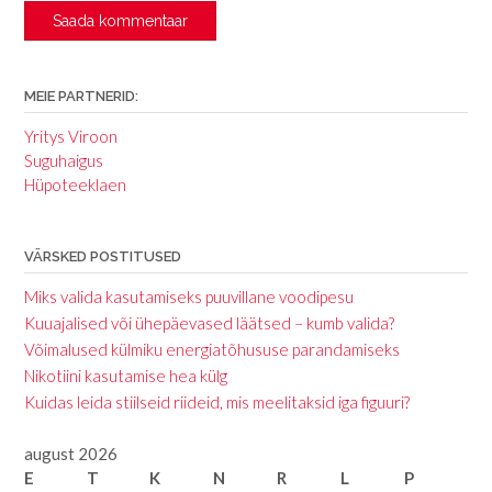
MEIE PARTNERID:
Yritys Viroon
Suguhaigus
Hüpoteeklaen
VÄRSKED POSTITUSED
Miks valida kasutamiseks puuvillane voodipesu
Kuuajalised või ühepäevased läätsed – kumb valida?
Võimalused külmiku energiatõhususe parandamiseks
Nikotiini kasutamise hea külg
Kuidas leida stiilseid riideid, mis meelitaksid iga figuuri?
august 2026
E
T
K
N
R
L
P