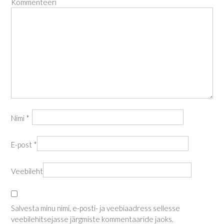
Kommenteeri
Nimi
*
E-post
*
Veebileht
Salvesta minu nimi, e-posti- ja veebiaadress sellesse
veebilehitsejasse järgmiste kommentaaride jaoks.