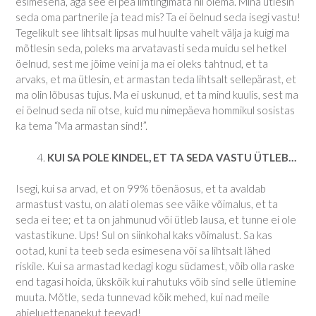
esimesena, aga see ei pea ilmtingimata nii olema. Mina ütlesin
seda oma partnerile ja tead mis? Ta ei öelnud seda isegi vastu!
Tegelikult see lihtsalt lipsas mul huulte vahelt välja ja kuigi ma
mõtlesin seda, poleks ma arvatavasti seda muidu sel hetkel
öelnud, sest me jõime veini ja ma ei oleks tahtnud, et ta
arvaks, et ma ütlesin, et armastan teda lihtsalt sellepärast, et
ma olin lõbusas tujus. Ma ei uskunud, et ta mind kuulis, sest ma
ei öelnud seda nii otse, kuid mu nimepäeva hommikul sosistas
ka tema “Ma armastan sind!”.
KUI SA POLE KINDEL, ET TA SEDA VASTU ÜTLEB…
Isegi, kui sa arvad, et on 99% tõenäosus, et ta avaldab
armastust vastu, on alati olemas see väike võimalus, et ta
seda ei tee; et ta on jahmunud või ütleb lausa, et tunne ei ole
vastastikune. Ups! Sul on siinkohal kaks võimalust. Sa kas
ootad, kuni ta teeb seda esimesena või sa lihtsalt lähed
riskile. Kui sa armastad kedagi kogu südamest, võib olla raske
end tagasi hoida, ükskõik kui rahutuks võib sind selle ütlemine
muuta. Mõtle, seda tunnevad kõik mehed, kui nad meile
abieluettepanekut teevad!