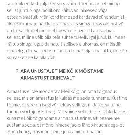
see kõik endast välja. On väga väike tõenäosus, et midagi
sellist juhtub, aga mõnikord käituvad inimesed väga
ettearvamatult. Mõnikord inimesed kardavad pühendumist,
ükskõik kui palju nad ka ei armastaks sinuga koos olemist või
on lihtsalt kahel inimesel täiesti erisugused arusaamad
sellest, milline võib olla teie suhte tulevik. Igal juhul, kui mees
käitub sinuga lugupidamatult sellises olukorras, on mõistlik
oma eluga lihtsalt edasi minna ja tema seljataha jätta, ükskõik,
kui raske see ka olla võib.
ÄRA UNUSTA, ET ME KÕIK MÕISTAME
ARMASTUST ERINEVALT
Armastus ei ole mõõdetav. Meil kõigil on oma tõlgendus
sellest, mis on armastus ja kuidas me seda tunneme. Kust me
teame, et see on isegi võrreldav sellega, mida keegi teine
tunneb või tajub? Ei teagi. Me võime sellest siiski rääkida, sest
kuna me kõik tõlgendame armastust erinevalt, peame me
austama seda, et mõne inimese jaoks läheb kauem aega, et
jõuda kuhugi, kus mõni teine juba ammu kohal on.