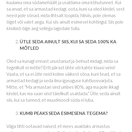
kuulama oma südamehäält ja usaldama oma kõhutunnet. Kui
sa
arvad
, et sa armastad kedagi, oota, kuni sa oled kindel, sest
need pole sõnad, mida lihtsalt loopida. Niisiis, pole olemas
õiget või valet aega. Kui siis ainult esimesel kohtingul. Siis pole
kindlasti
õige aeg sellega lagedale tulla.
ÜTLE SEDA AINULT SIIS, KUI SA SEDA 100% KA
MÕTLED
Oled sa kunagi ennast unustanud ja öelnud midagi, mida sa
tegelikult ei mõtle? Eriti pärast ühte või kahte klaasi veini!
Vaata, et sa ei ütle neid kolme väikest sõna, kuni tead, et sa
armastad kedagi ja seda ilma igasuguse kahtlusevarjuta.
Mitte, et “Ma armastan sind umbes 80%, aga ma pole ikkagi
kindel, kas ma saan sind täielikult usaldada.” Ütle seda ainult
siis, kui sa tunned, et muudmoodi süda ei luba.
KUMB PEAKS SEDA ESIMESENA TEGEMA?
Väga tihti ootavad naised, et mees avaldaks armastus