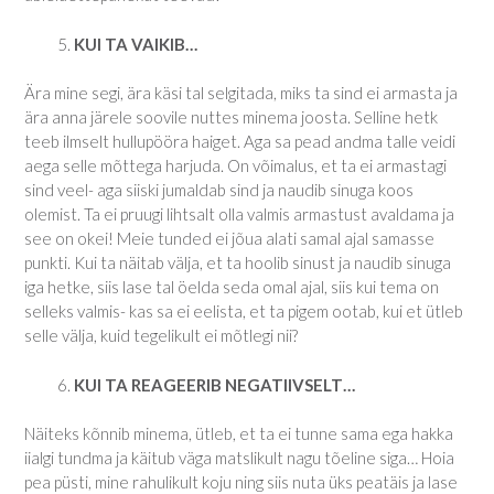
KUI TA VAIKIB…
Ära mine segi, ära käsi tal selgitada, miks ta sind ei armasta ja
ära anna järele soovile nuttes minema joosta. Selline hetk
teeb ilmselt hullupööra haiget. Aga sa pead andma talle veidi
aega selle mõttega harjuda. On võimalus, et ta ei armastagi
sind veel- aga siiski jumaldab sind ja naudib sinuga koos
olemist. Ta ei pruugi lihtsalt olla valmis armastust avaldama ja
see on okei! Meie tunded ei jõua alati samal ajal samasse
punkti. Kui ta näitab välja, et ta hoolib sinust ja naudib sinuga
iga hetke, siis lase tal öelda seda omal ajal, siis kui tema on
selleks valmis- kas sa ei eelista, et ta pigem ootab, kui et ütleb
selle välja, kuid tegelikult ei mõtlegi nii?
KUI TA REAGEERIB NEGATIIVSELT…
Näiteks kõnnib minema, ütleb, et ta ei tunne sama ega hakka
iialgi tundma ja käitub väga matslikult nagu tõeline siga… Hoia
pea püsti, mine rahulikult koju ning siis nuta üks peatäis ja lase