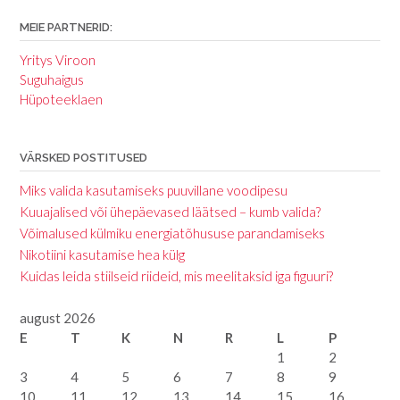
MEIE PARTNERID:
Yritys Viroon
Suguhaigus
Hüpoteeklaen
VÄRSKED POSTITUSED
Miks valida kasutamiseks puuvillane voodipesu
Kuuajalised või ühepäevased läätsed – kumb valida?
Võimalused külmiku energiatõhususe parandamiseks
Nikotiini kasutamise hea külg
Kuidas leida stiilseid riideid, mis meelitaksid iga figuuri?
august 2026
E
T
K
N
R
L
P
1
2
3
4
5
6
7
8
9
10
11
12
13
14
15
16