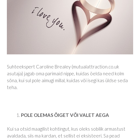
Suhteekspert Caroline Brealey (mutualattraction.co.uk
asutaja) jagab oma parimaid nippe, kuidas öelda need kolm
sõna, kui sul pole aimugi millal, kuidas või isegi kas üldse seda
teha.
POLE OLEMAS ÕIGET VÕI VALET AEGA
Kui sa otsid maagilist kohtingut, kus oleks sobilik armastust
avaldada, siis ma kardan, et sellist ei eksisteeri. Sa pead