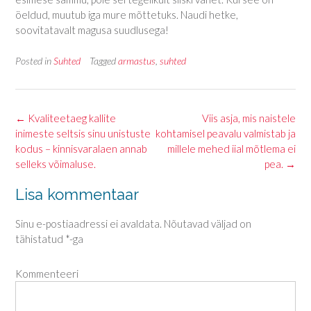
öeldud, muutub iga mure mõttetuks. Naudi hetke,
soovitatavalt magusa suudlusega!
Posted in
Suhted
Tagged
armastus
,
suhted
Post
←
Kvaliteetaeg kallite
Viis asja, mis naistele
inimeste seltsis sinu unistuste
kohtamisel peavalu valmistab ja
navigation
kodus – kinnisvaralaen annab
millele mehed iial mõtlema ei
selleks võimaluse.
pea.
→
Lisa kommentaar
Sinu e-postiaadressi ei avaldata.
Nõutavad väljad on
tähistatud
*
-ga
Kommenteeri