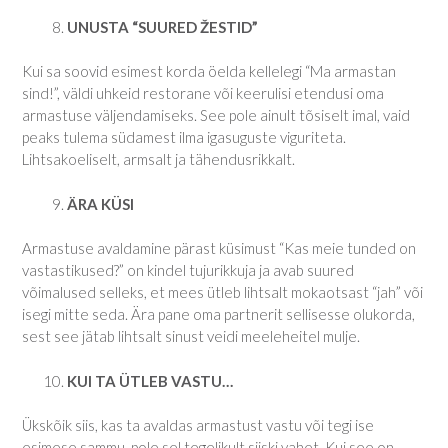
UNUSTA “SUURED ŽESTID”
Kui sa soovid esimest korda öelda kellelegi “Ma armastan
sind!”, väldi uhkeid restorane või keerulisi etendusi oma
armastuse väljendamiseks. See pole ainult tõsiselt imal, vaid
peaks tulema südamest ilma igasuguste viguriteta.
Lihtsakoeliselt, armsalt ja tähendusrikkalt.
ÄRA KÜSI
Armastuse avaldamine pärast küsimust “Kas meie tunded on
vastastikused?” on kindel tujurikkuja ja avab suured
võimalused selleks, et mees ütleb lihtsalt mokaotsast “jah” või
isegi mitte seda. Ära pane oma partnerit sellisesse olukorda,
sest see jätab lihtsalt sinust veidi meeleheitel mulje.
KUI TA ÜTLEB VASTU…
Ükskõik siis, kas ta avaldas armastust vastu või tegi ise
esimese sammu, pole sel tegelikult siiski vahet. Kui see on